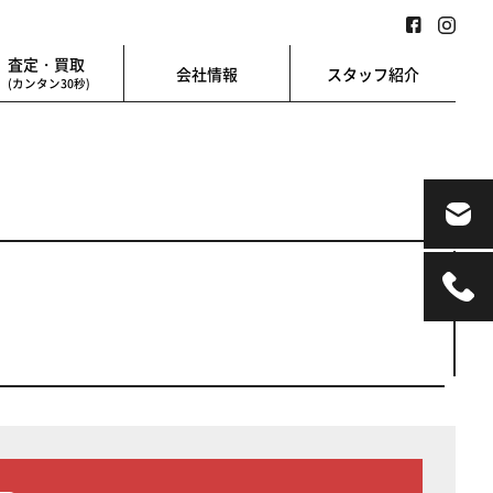
査定・買取
会社情報
スタッフ紹介
(カンタン30秒)
業用
地図検索
業を始める方に
地図上から楽に検索