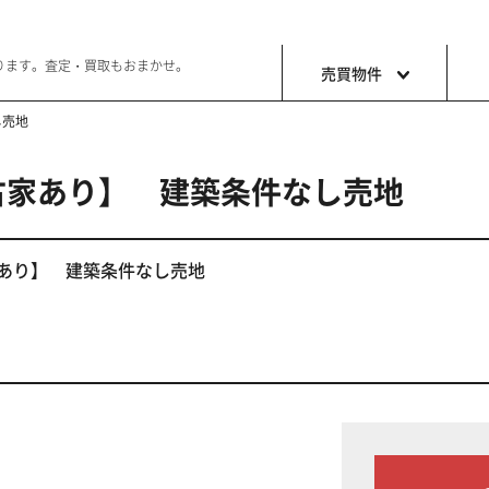
ります。査定・買取もおまかせ。
売買物件
し売地
古家あり】 建築条件なし売地
土地
収益・事
ョン生活
好きな土地で好きなことを
これから事
あり】 建築条件なし売地