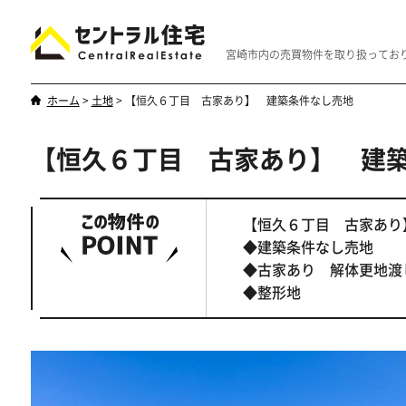
宮崎市内の売買物件を取り扱ってお
ホーム
>
土地
>
【恒久６丁目 古家あり】 建築条件なし売地
【恒久６丁目 古家あり】 建
新築・中古
マンション
やはり一戸建てが一番
優雅なマンシ
【恒久６丁目 古家あり
◆建築条件なし売地
◆古家あり 解体更地渡
◆整形地