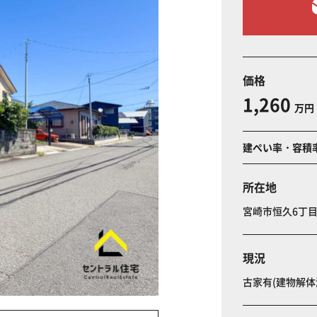
価格
1,260
万円
建ぺい率・容積
所在地
宮崎市恒久6丁
現況
古家有(建物解体