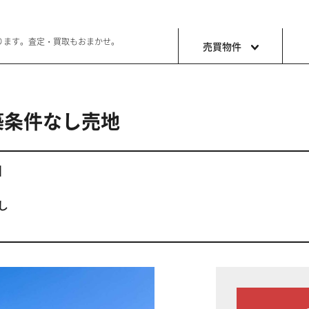
ります。査定・買取もおまかせ。
売買物件
築条件なし売地
土地
収益・事
ョン生活
好きな土地で好きなことを
これから事
】
し