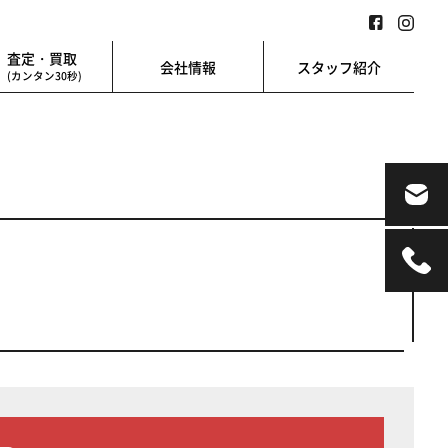
査定・買取
会社情報
スタッフ紹介
(カンタン30秒)
業用
地図検索
業を始める方に
地図上から楽に検索