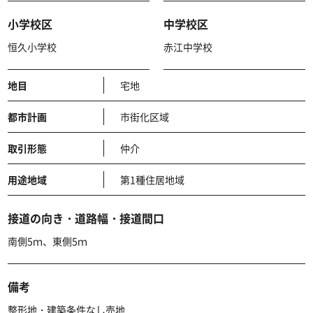
小学校区
中学校区
恒久小学校
赤江中学校
地目
宅地
都市計画
市街化区域
取引形態
仲介
用途地域
第1種住居地域
接道の向き・道路幅・接道間口
南側5ｍ、東側5ｍ
備考
整形地・建築条件なし売地