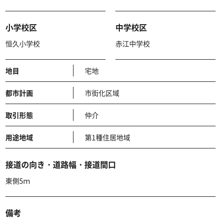
小学校区
中学校区
恒久小学校
赤江中学校
地目
宅地
都市計画
市街化区域
取引形態
仲介
用途地域
第1種住居地域
接道の向き・道路幅・接道間口
東側5ｍ
備考