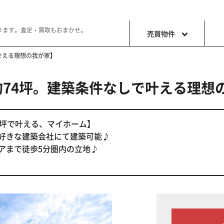
ります。査定・買取もおまかせ。
売買物件
で叶える理想の我が家】
約74坪。建築条件なしで叶える理
土地
収益・事
ョン生活
好きな土地で好きなことを
これから事
4坪で叶える、マイホーム】
お好きな建築会社にて建築可能♪
アまで徒歩5分圏内の立地♪