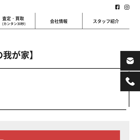
査定・買取
会社情報
スタッフ紹介
(カンタン30秒)
想の我が家】
業用
地図検索
業を始める方に
地図上から楽に検索