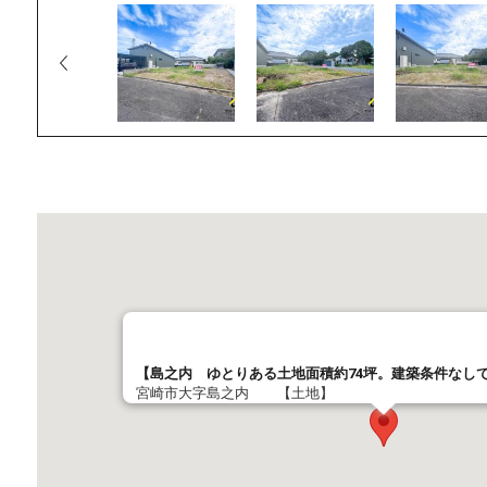
【島之内 ゆとりある土地面積約74坪。建築条件な
宮崎市大字島之内 【土地】