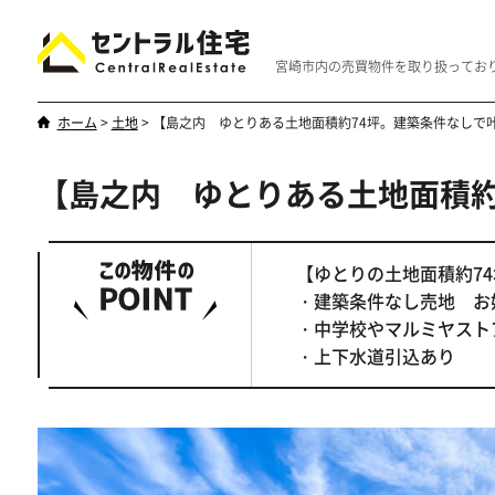
宮崎市内の売買物件を取り扱ってお
ホーム
>
土地
>
【島之内 ゆとりある土地面積約74坪。建築条件なし
【島之内 ゆとりある土地面積
新築・中古
マンション
やはり一戸建てが一番
優雅なマンシ
【ゆとりの土地面積約7
・建築条件なし売地 
・中学校やマルミヤスト
・上下水道引込あり