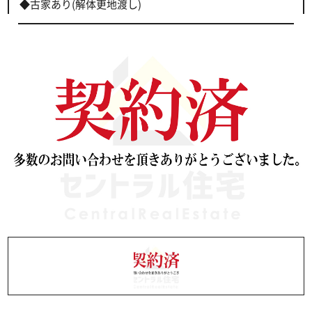
◆古家あり(解体更地渡し)