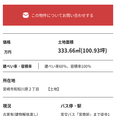
この物件についてお問い合わせする
価格
土地面積
333.66㎡(100.93坪)
万円
建ぺい率・容積率
建ぺい率60％、容積率100％
所在地
宮崎市和知川原２丁目 【土地】
現況
バス停・駅
古家有(建物解体渡し)
宮交バス「宮商前」まで徒歩1