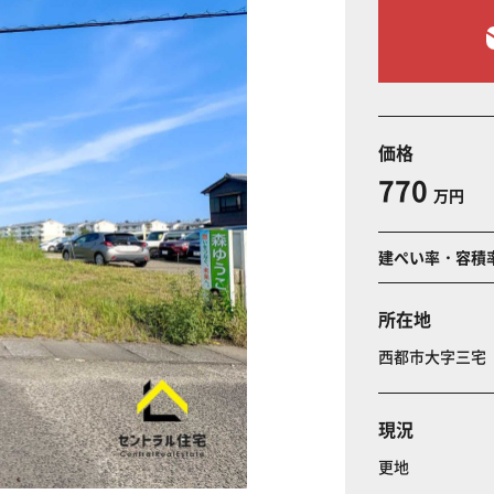
価格
770
万円
建ぺい率・容積
所在地
西都市大字三
現況
更地