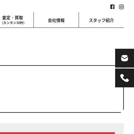
査定・買取
会社情報
スタッフ紹介
(カンタン30秒)
業用
地図検索
業を始める方に
地図上から楽に検索