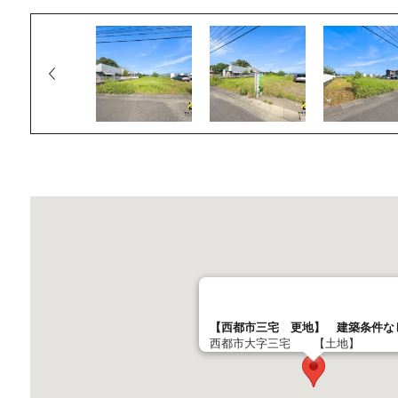
【西都市三宅 更地】 建築条件な
西都市大字三宅 【土地】