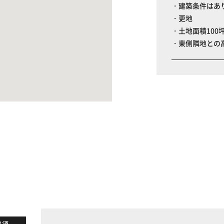
・建築条件はあ
・更地
・土地面積100
・東側隣地との
る
必須