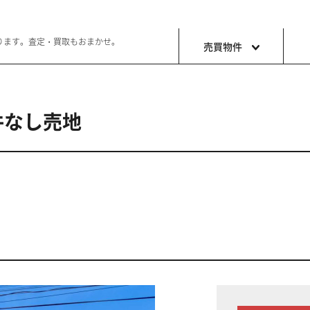
ります。査定・買取もおまかせ。
売買物件
件なし売地
土地
収益・事
ョン生活
好きな土地で好きなことを
これから事