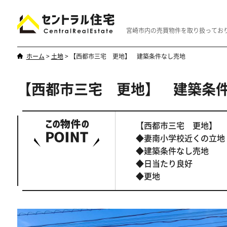
宮崎市内の売買物件を取り扱ってお
ホーム
>
土地
>
【西都市三宅 更地】 建築条件なし売地
【西都市三宅 更地】 建築条
新築・中古
マンション
やはり一戸建てが一番
優雅なマンシ
【西都市三宅 更地】
◆妻南小学校近くの立地
◆建築条件なし売地
◆日当たり良好
◆更地