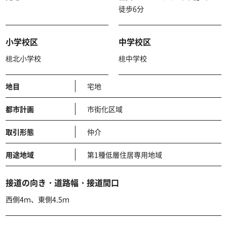
徒歩6分
小学校区
中学校区
檍北小学校
檍中学校
地目
宅地
都市計画
市街化区域
取引形態
仲介
用途地域
第1種低層住居専用地域
接道の向き・道路幅・接道間口
西側4ｍ、東側4.5ｍ