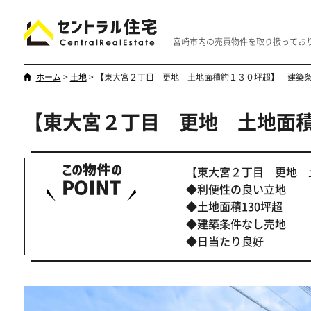
宮崎市内の売買物件を取り扱ってお
ホーム
>
土地
>
【東大宮２丁目 更地 土地面積約１３０坪超】 建築
【東大宮２丁目 更地 土地面
新築・中古
マンション
やはり一戸建てが一番
優雅なマンシ
【東大宮２丁目 更地 
◆利便性の良い立地
◆土地面積130坪超
◆建築条件なし売地
◆日当たり良好