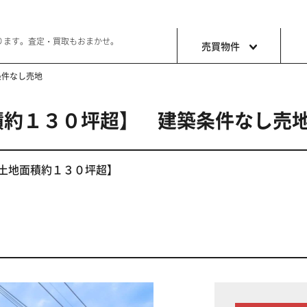
ります。査定・買取もおまかせ。
売買物件
条件なし売地
積約１３０坪超】 建築条件なし売
土地
収益・事
ョン生活
好きな土地で好きなことを
これから事
土地面積約１３０坪超】