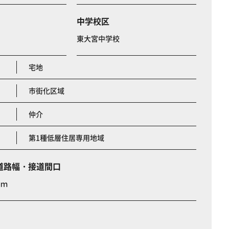
中学校区
東大宮中学校
宅地
市街化区域
仲介
第1種低層住居専用地域
道路幅・接道間口
５ｍ