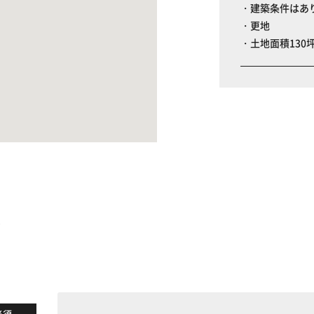
・建築条件はあ
・更地
・土地面積130
る
必須