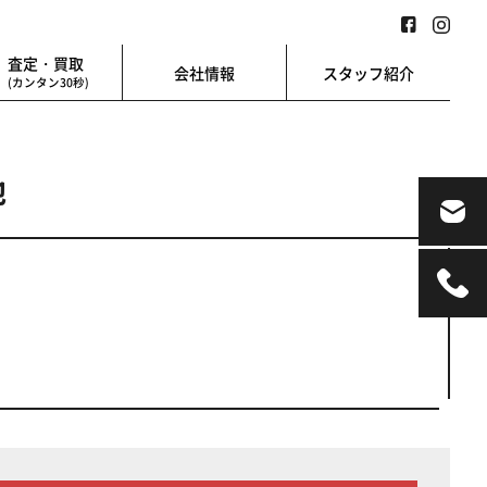
査定・買取
会社情報
スタッフ紹介
(カンタン30秒)
地
業用
地図検索
業を始める方に
地図上から楽に検索