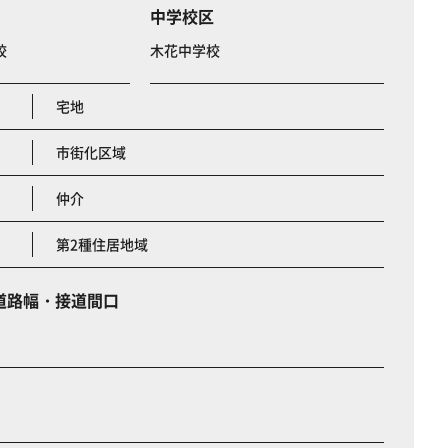
中学校区
校
木花中学校
宅地
市街化区域
仲介
第2種住居地域
道路幅・接道間口