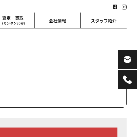
査定・買取
会社情報
スタッフ紹介
(カンタン30秒)
業用
地図検索
業を始める方に
地図上から楽に検索