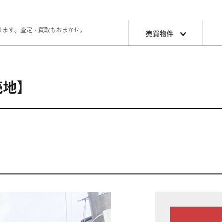
ります。査定・買取もおまかせ。
売買物件
売地】
土地
収益・事
ョン生活
好きな土地で好きなことを
これから事