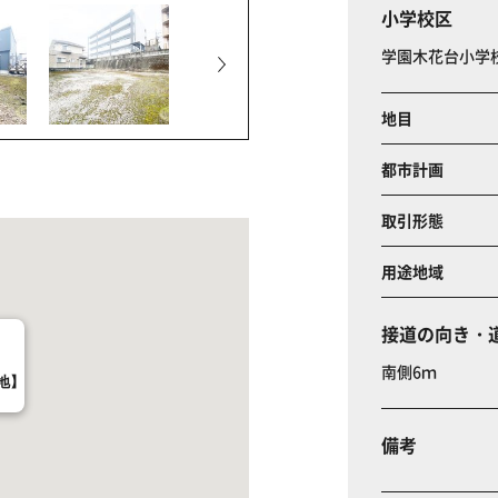
小学校区
学園木花台小学
地目
都市計画
取引形態
用途地域
接道の向き・
南側6ｍ
地】
備考