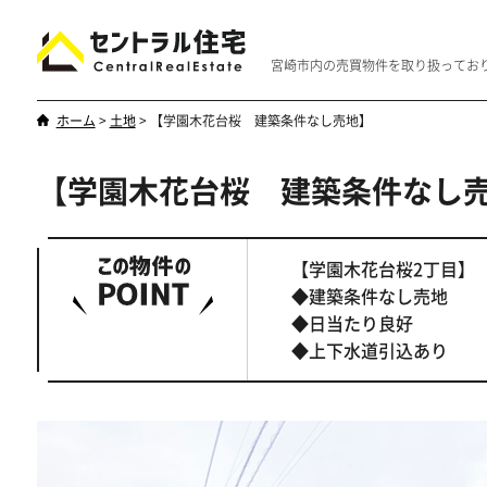
宮崎市内の売買物件を取り扱ってお
ホーム
>
土地
>
【学園木花台桜 建築条件なし売地】
【学園木花台桜 建築条件なし
新築・中古
マンション
やはり一戸建てが一番
優雅なマンシ
【学園木花台桜2丁目】
◆建築条件なし売地
◆日当たり良好
◆上下水道引込あり