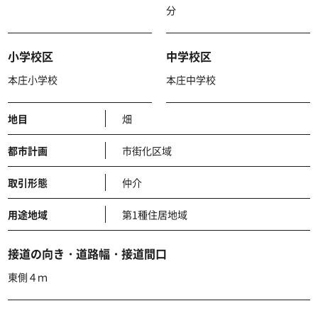
分
小学校区
中学校区
本庄小学校
本庄中学校
地目
畑
都市計画
市街化区域
取引形態
仲介
用途地域
第1種住居地域
接道の向き・道路幅・接道間口
東側４ｍ