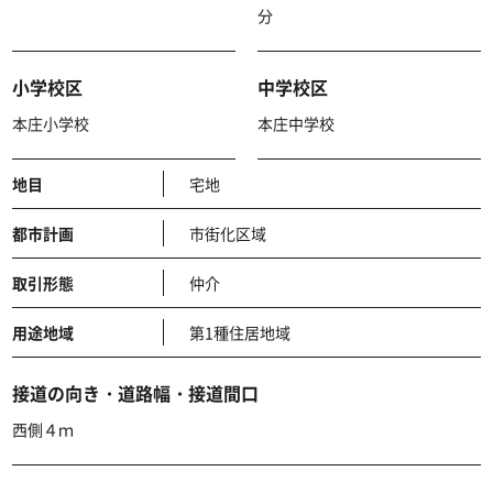
分
小学校区
中学校区
本庄小学校
本庄中学校
地目
宅地
都市計画
市街化区域
取引形態
仲介
用途地域
第1種住居地域
接道の向き・道路幅・接道間口
西側４ｍ