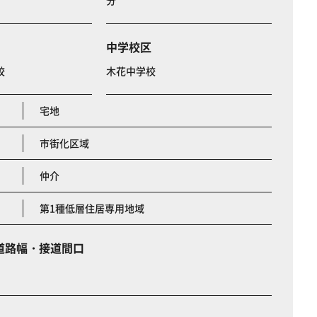
分
中学校区
校
木花中学校
宅地
市街化区域
仲介
第1種低層住居専用地域
道路幅・接道間口