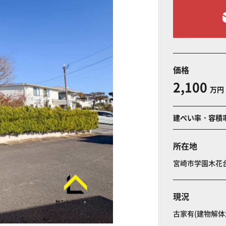
価格
2,100
万円
建ぺい率・容積
所在地
宮崎市学園木花
現況
古家有(建物解体