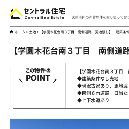
宮崎市内の売買物件を取り扱ってお
ホーム
>
土地
>
【学園木花台南３丁目 南側道路 更地渡し】 建築条
【学園木花台南３丁目 南側道
新築・中古
マンション
やはり一戸建てが一番
優雅なマンシ
【学園木花台南３丁目
◆建築条件なし売地
◆現況古家あり、更地渡
◆南側６ｍ道路 日当た
◆上下水道あり