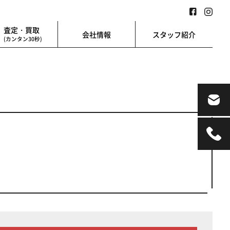
査定・買取
会社情報
スタッフ紹介
(カンタン30秒)
業用
地図検索
業を始める方に
地図上から楽に検索