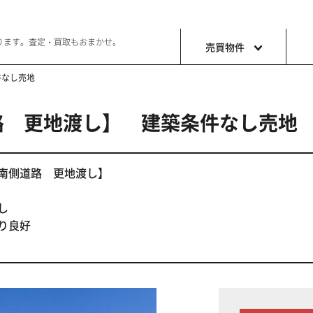
ります。査定・買取もおまかせ。
売買物件
件なし売地
路 更地渡し】 建築条件なし売地
土地
収益・事
ョン生活
好きな土地で好きなことを
これから事
 南側道路 更地渡し】
し
り良好