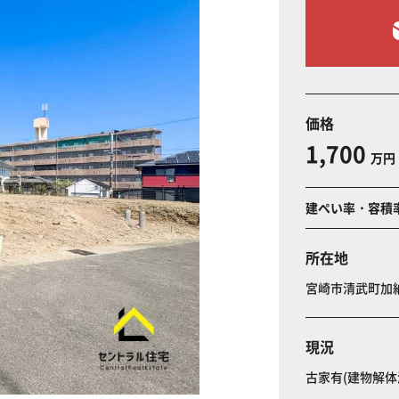
価格
1,700
万円
建ぺい率・容積
所在地
宮崎市清武町
現況
古家有(建物解体