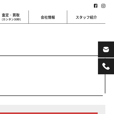
査定・買取
会社情報
スタッフ紹介
(カンタン30秒)
業用
地図検索
業を始める方に
地図上から楽に検索