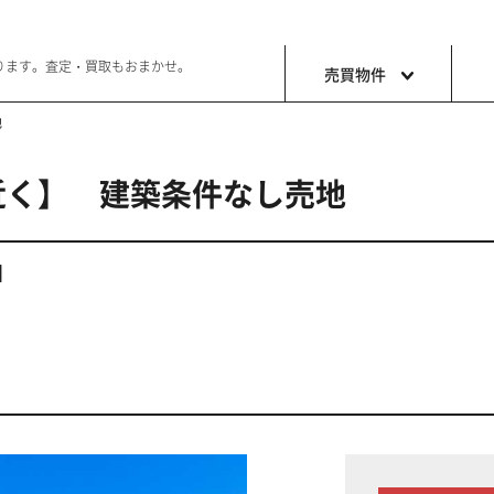
ります。査定・買取もおまかせ。
売買物件
地
近く】 建築条件なし売地
土地
収益・事
ョン生活
好きな土地で好きなことを
これから事
】