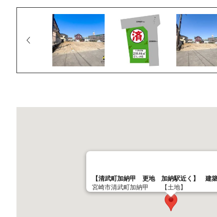
【清武町加納甲 更地 加納駅近く】 建
宮崎市清武町加納甲 【土地】