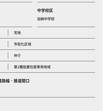
中学校区
加納中学校
宅地
市街化区域
仲介
第1種低層住居専用地域
道路幅・接道間口