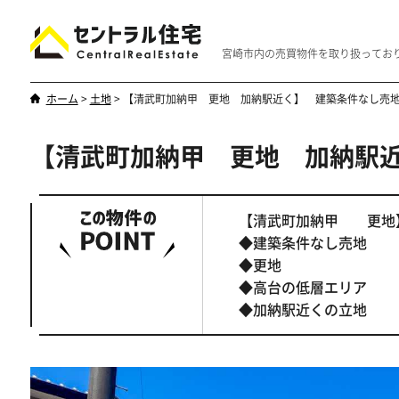
宮崎市内の売買物件を取り扱ってお
ホーム
>
土地
>
【清武町加納甲 更地 加納駅近く】 建築条件なし売
【清武町加納甲 更地 加納駅
新築・中古
マンション
やはり一戸建てが一番
優雅なマンシ
【清武町加納甲 更地
◆建築条件なし売地
◆更地
◆高台の低層エリア
◆加納駅近くの立地