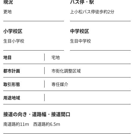
現況
バス停・駅
更地
上小松バス停徒歩約2分
小学校区
中学校区
生目小学校
生目中学校
地目
宅地
都市計画
市街化調整区域
取引形態
専任媒介
用途地域
接道の向き・道路幅・接道間口
南道路約11ｍ 西道路約6.5ｍ