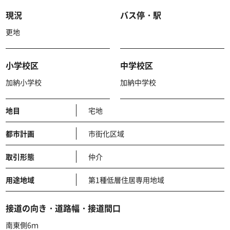
現況
バス停・駅
更地
小学校区
中学校区
加納小学校
加納中学校
地目
宅地
都市計画
市街化区域
取引形態
仲介
用途地域
第1種低層住居専用地域
接道の向き・道路幅・接道間口
南東側6ｍ