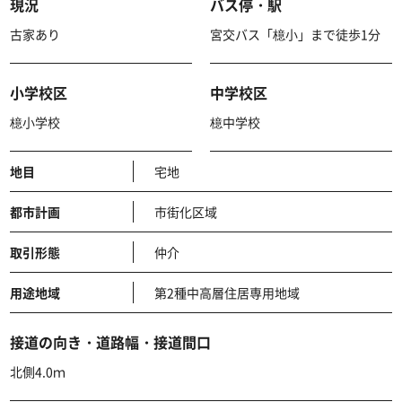
現況
バス停・駅
古家あり
宮交バス「檍小」まで徒歩1分
小学校区
中学校区
檍小学校
檍中学校
地目
宅地
都市計画
市街化区域
取引形態
仲介
用途地域
第2種中高層住居専用地域
接道の向き・道路幅・接道間口
北側4.0ｍ