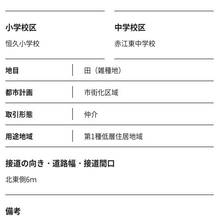
小学校区
中学校区
恒久小学校
赤江東中学校
地目
田（雑種地）
都市計画
市街化区域
取引形態
仲介
用途地域
第1種低層住居地域
接道の向き・道路幅・接道間口
北東側6ｍ
備考