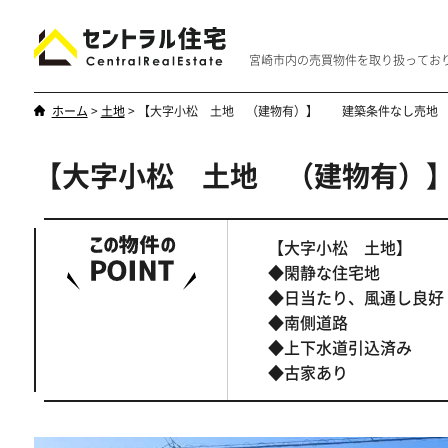
宮崎市内の売買物件を取り扱ってお
ホーム
>
土地
>
【大字小松 土地 （建物有）】 建築条件なし売地
【大字小松 土地 （建物有）
新築・中古
マンション
やはり一戸建てが一番
優雅なマンシ
【大字小松 土地】
◆閑静な住宅地
◆日当たり、風通し良好
◆南側道路
◆上下水道引込済み
◆古家あり