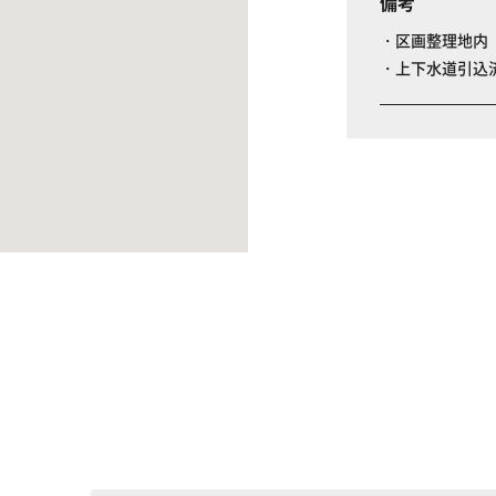
備考
・区画整理地内
・上下水道引込
る