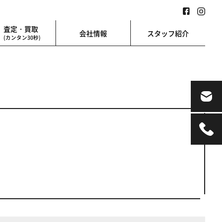
査定・買取
会社情報
スタッフ紹介
(カンタン30秒)
業用
地図検索
業を始める方に
地図上から楽に検索