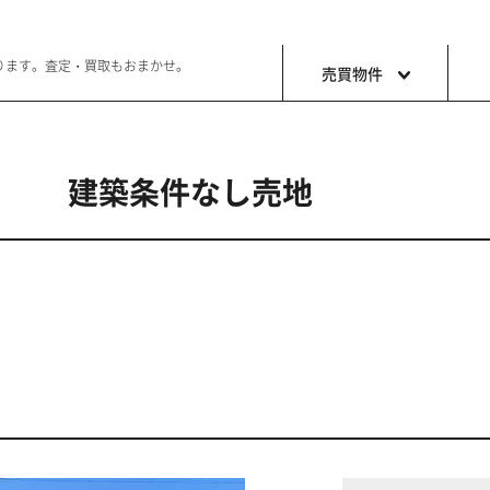
ります。査定・買取もおまかせ。
売買物件
】 建築条件なし売地
土地
収益・事
ョン生活
好きな土地で好きなことを
これから事