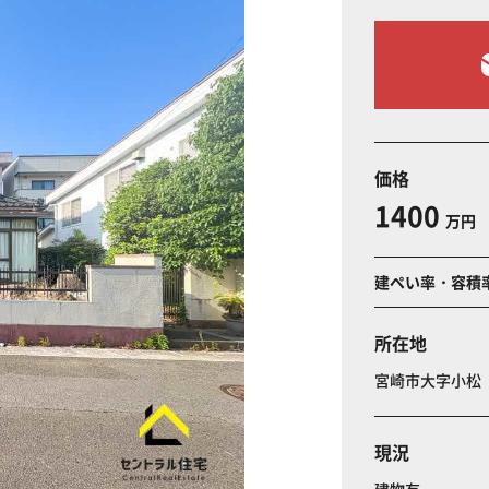
価格
1400
万円
建ぺい率・容積
所在地
宮崎市大字小
現況