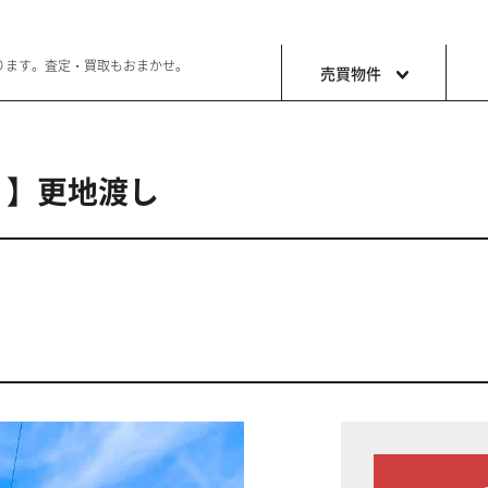
ります。査定・買取もおまかせ。
売買物件
）】更地渡し
土地
収益・事
ョン生活
好きな土地で好きなことを
これから事