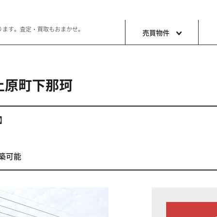
ります。査定・買取もおまかせ。
売買物件
土原町下那珂
土地
収益・事
ョン生活
好きな土地で好きなことを
これから事
】
築可能