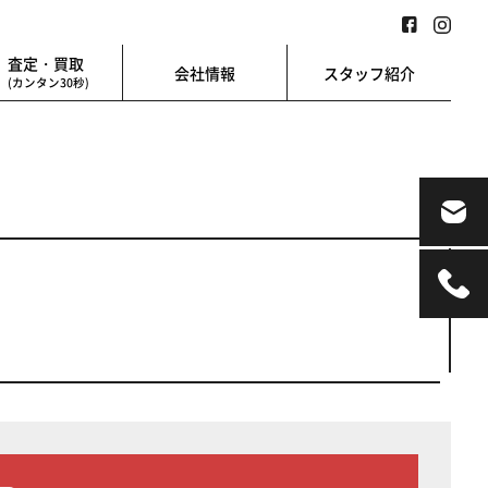
査定・買取
会社情報
スタッフ紹介
(カンタン30秒)
業用
地図検索
業を始める方に
地図上から楽に検索