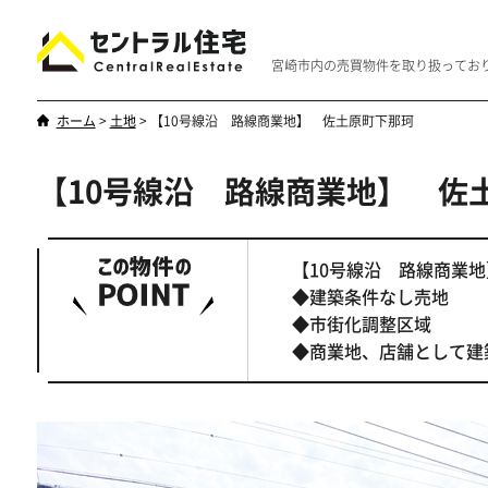
宮崎市内の売買物件を取り扱ってお
ホーム
>
土地
>
【10号線沿 路線商業地】 佐土原町下那珂
【10号線沿 路線商業地】 佐
新築・中古
マンション
やはり一戸建てが一番
優雅なマンシ
【10号線沿 路線商業地
◆建築条件なし売地
◆市街化調整区域
◆商業地、店舗として建