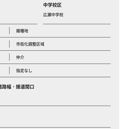
中学校区
広瀬中学校
雑種地
市街化調整区域
仲介
指定なし
道路幅・接道間口