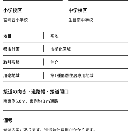
小学校区
中学校区
宮崎西小学校
生目南中学校
地目
宅地
都市計画
市街化区域
取引形態
仲介
用途地域
第1種低層住居専用地域
接道の向き・道路幅・接道間口
南東側6.0ｍ、東側約３ｍ通路
備考
現況古家があります。別途解体費用がかかります。