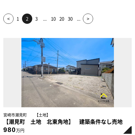
<
1
2
3
...
10
20
30
...
>
宮崎市潮見町 【土地】
【潮見町 土地 北東角地】 建築条件なし売地
980
万円