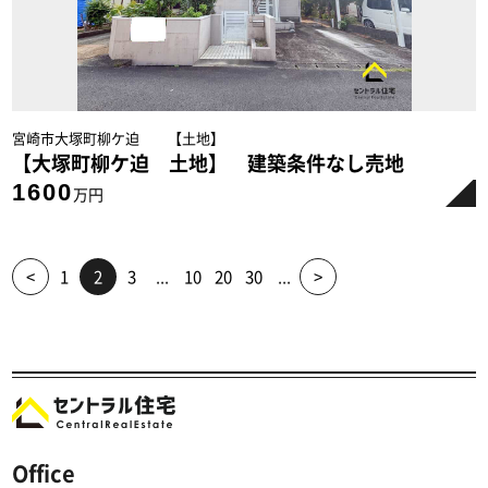
宮崎市大塚町柳ケ迫 【土地】
【大塚町柳ケ迫 土地】 建築条件なし売地
1600
万円
<
1
2
3
...
10
20
30
...
>
Office