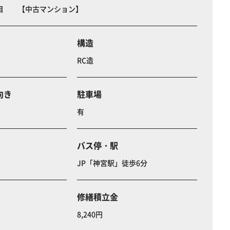
目 【中古マンション】
構造
RC造
向き
駐車場
有
バス停・駅
JP「神宮駅」徒歩6分
修繕積立金
8,240円