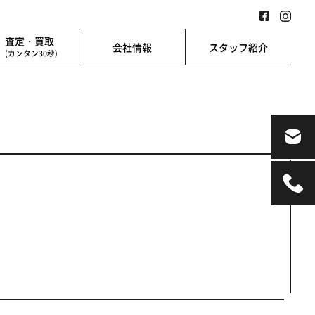
査定・買取
会社情報
スタッフ紹介
(カンタン30秒)
業用
地図検索
業を始める方に
地図上から楽に検索