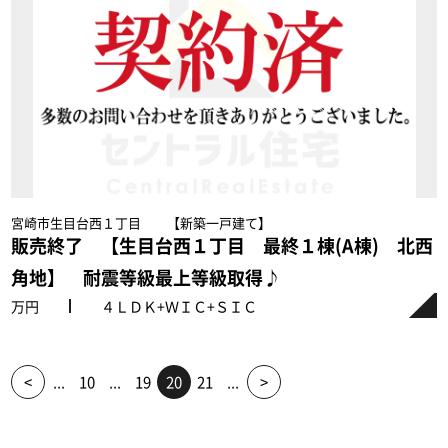
宮崎市生目台西１丁目 【新築一戸建て】
販売終了 【生目台西１丁目 最終１棟(A棟) 北西
角地】 耐震等級最上等級取得♪
万円
４ＬＤＫ+ＷＩＣ+ＳＩＣ
<
...
10
...
19
20
21
...
>