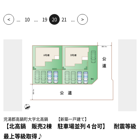
<
...
10
...
19
20
21
...
>
児湯郡高鍋町大字北高鍋 【新築一戸建て】
【北高鍋 販売2棟 駐車場並列４台可】 耐震等級
最上等級取得♪