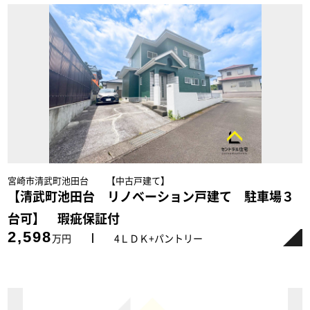
宮崎市清武町池田台 【中古戸建て】
【清武町池田台 リノベーション戸建て 駐車場３
台可】 瑕疵保証付
2,598
万円
4ＬＤＫ+パントリー