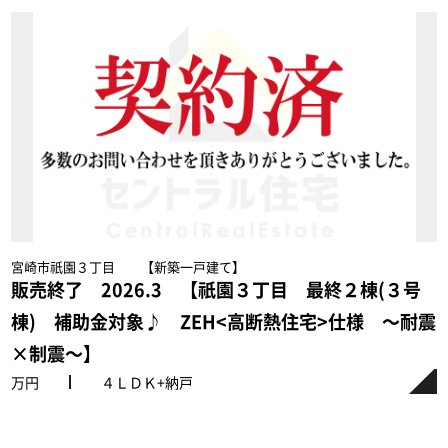
宮崎市祇園３丁目 【新築一戸建て】
販売終了 2026.3 【祇園３丁目 最終２棟(３号
棟) 補助金対象♪ ZEH<高断熱住宅>仕様 ～耐震
×制震～】
万円
４ＬＤＫ+納戸