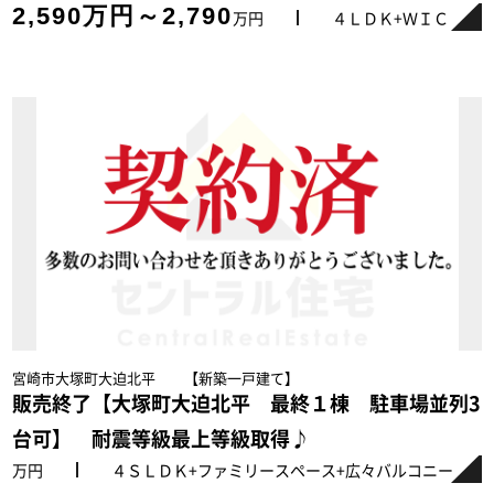
2,590万円～2,790
万円
４ＬＤＫ+ＷＩＣ
宮崎市大塚町大迫北平 【新築一戸建て】
販売終了【大塚町大迫北平 最終１棟 駐車場並列3
台可】 耐震等級最上等級取得♪
万円
４ＳＬＤＫ+ファミリースペース+広々バルコニー